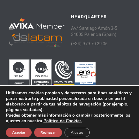
HEADQUARTES
Av/ Santiago Amón 3-5
34005 Palencia (Spain)
(+34) 979 70 29 06
Utilizamos cookies propias y de terceros para fines analíticos y
para mostrarte publicidad personalizada en base a un perfil
elaborado a partir de tus hábitos de navegación (por ejemplo,
páginas visitadas).
Puedes obtener
más información
o cambiar posteriormente los
ICON Multimedia · Copyright All Rights Reserved © 2020
ajustes en nuestra
Política de Cookies
.
Aviso Legal
Aceptar
Rechazar
Ajustes
Política de Privacidad
Política de cookies