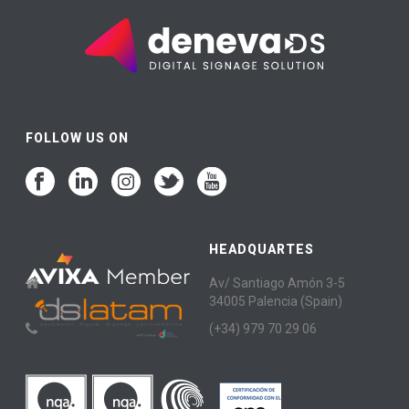
FOLLOW US ON
HEADQUARTES
Av/ Santiago Amón 3-5
34005 Palencia (Spain)
(+34) 979 70 29 06